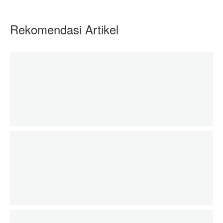
Rekomendasi Artikel
Mengawali Tahun 2024, Maskanul Huffadz I
01 October 2024
Maskanul Huffadz
Mengagumkan, Pengurus Maskanul Huffadz Ber
01 October 2024
Maskanul Huffadz
Raih Kejuaraan MHQ, Santri Al-Athfal Kalah