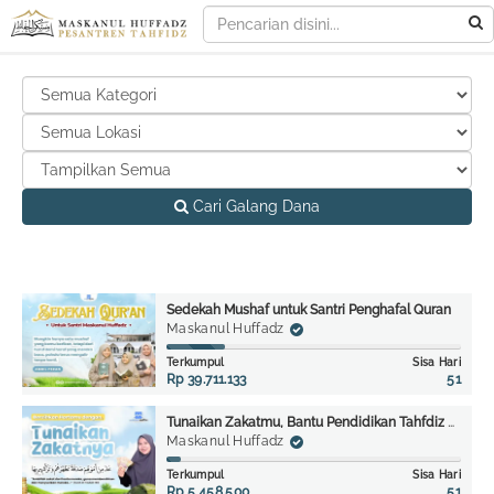
Cari Galang Dana
Sedekah Mushaf untuk Santri Penghafal Quran
Maskanul Huffadz
Terkumpul
Sisa Hari
Rp 39.711.133
51
Tunaikan Zakatmu, Bantu Pendidikan Tahfdiz Maskanul Huffadz
Maskanul Huffadz
Terkumpul
Sisa Hari
Rp 5.458.500
51